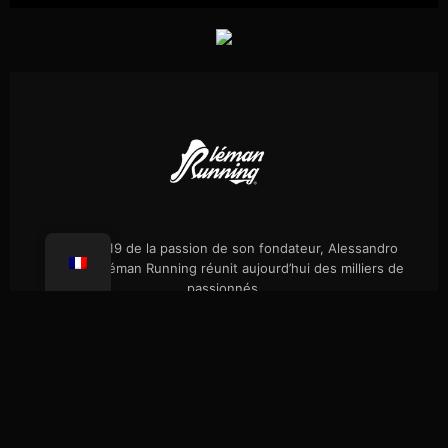
Né en 2019 de la passion de son fondateur, Alessandro
Palmieri, Léman Running réunit aujourd’hui des milliers de
passionnés.
Évènements
Notre histoire
Randos célibataires
Boutique
Presse
FAQ
Confidentialité
Coaching