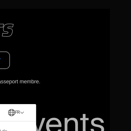
TS
T
passeport membre.