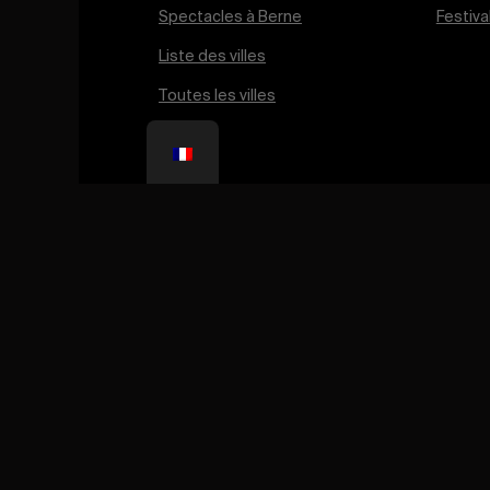
Né en 2019 de la passion de son fondateur, Alessa
Palmieri, Léman Running réunit aujourd’hui des milli