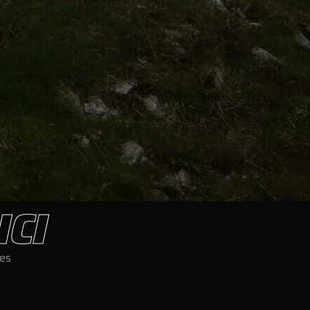
ICI
nes