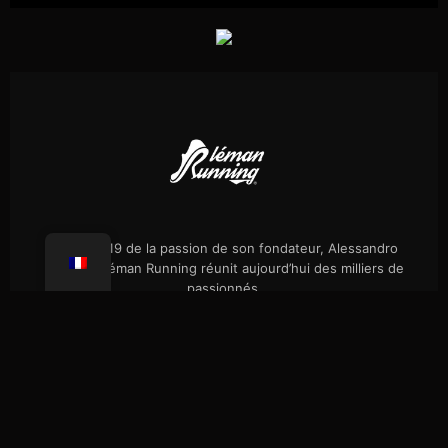
Né en 2019 de la passion de son fondateur, Alessandro
Palmieri, Léman Running réunit aujourd’hui des milliers de
passionnés.
Évènements
Notre histoire
Randos célibataires
Boutique
Presse
FAQ
Confidentialité
Coaching