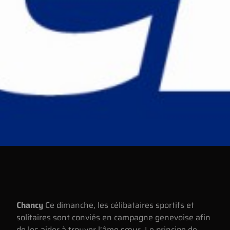
Chancy
Ce dimanche, les célibataires sportifs et
solitaires sont conviés en campagne genevoise afin
de les aider à trouver l’âme sœur. Le principe de