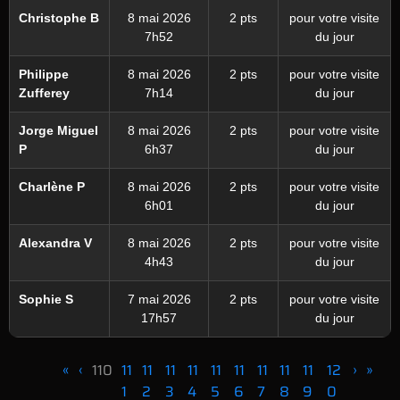
Christophe B
8 mai 2026
2 pts
pour votre visite
7h52
du jour
Philippe
8 mai 2026
2 pts
pour votre visite
Zufferey
7h14
du jour
Jorge Miguel
8 mai 2026
2 pts
pour votre visite
P
6h37
du jour
Charlène P
8 mai 2026
2 pts
pour votre visite
6h01
du jour
Alexandra V
8 mai 2026
2 pts
pour votre visite
4h43
du jour
Sophie S
7 mai 2026
2 pts
pour votre visite
17h57
du jour
«
‹
110
11
11
11
11
11
11
11
11
11
12
›
»
1
2
3
4
5
6
7
8
9
0