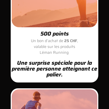
500 points
Un bon d’achat de
25 CHF
,
valable sur les produits
Léman Running
Une surprise spéciale pour la
première personne atteignant ce
palier.