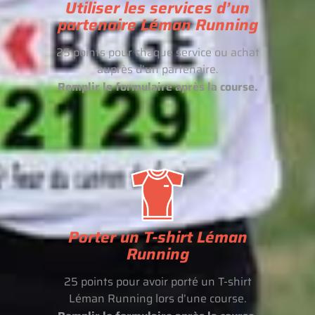
Utiliser les services d’un
partenaire Léman Running
25 points pour chaque service ou achat
auprès d’un partenaire.
Remplir le formulaire après la course.
Porter un T-shirt Léman
Running
25 points pour avoir porté un T-shirt
Léman Running lors d’une course.