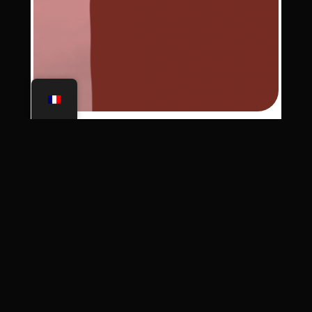
1000 points
Un T-shirt série limitée
Léman Running
.
Une surprise spéciale pour la
première personne atteignant ce
palier.