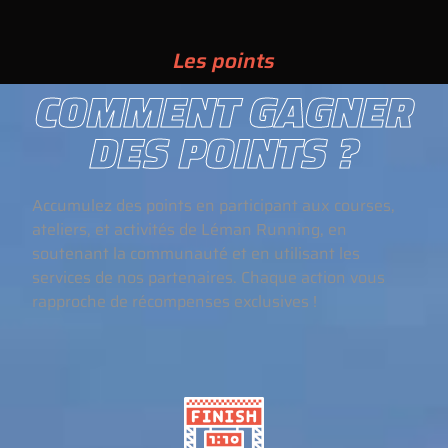
Les points
COMMENT GAGNER
DES POINTS ?
Accumulez des points en participant aux courses,
ateliers, et activités de Léman Running, en
soutenant la communauté et en utilisant les
services de nos partenaires. Chaque action vous
rapproche de récompenses exclusives !