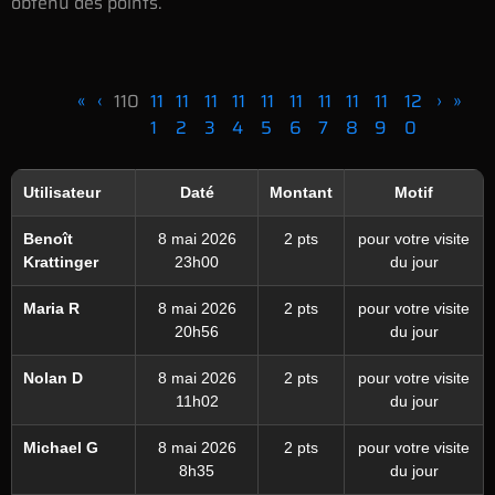
obtenu des points.
«
‹
110
11
11
11
11
11
11
11
11
11
12
›
»
1
2
3
4
5
6
7
8
9
0
Utilisateur
Daté
Montant
Motif
Benoît
8 mai 2026
2 pts
pour votre visite
Krattinger
23h00
du jour
Maria R
8 mai 2026
2 pts
pour votre visite
20h56
du jour
Nolan D
8 mai 2026
2 pts
pour votre visite
11h02
du jour
Michael G
8 mai 2026
2 pts
pour votre visite
8h35
du jour