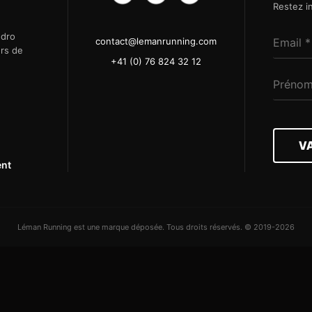
Restez i
ndro
contact@lemanrunning.com
ers de
+41 (0) 76 824 32 12
V
ent
Léman Running est une marque déposée. Tous droits réservés. © 2019-2026