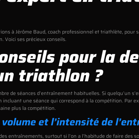
tions à Jérôme Baud, coach professionnel et triathlète, pour
. Voici ses précieux conseils.
onseils pour la d
n triathlon ?
bre de séances d’entraînement habituelles. Si quelqu’un s’en
n incluant une séance qui correspond à la compétition. Par exe
maine plus la compétition.
e volume et l’intensité de l’en
des entraînements, surtout si l’on a l’habitude de faire des s