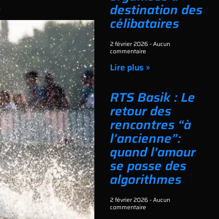
destination des
.
célibataires
2 février 2026
Aucun
commentaire
Lire plus »
RTS Basik : Le
retour des
rencontres “à
l’ancienne”:
quand l’amour
se passe des
algorithmes
2 février 2026
Aucun
commentaire