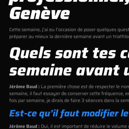
Genève
Cette semaine, j’ai eu l’occasion de poser quelques ques
préparer au mieux la dernière semaine avant un triathlon
Quels sont tes c
semaine avant u
Jérôme Baud :
La première chose est de respecter le nom
semaine, il faut essayer de conserver cette fréquence, e
fois par semaine, je dirais de faire 3 séances dans la se
Est-ce qu’il faut modifier l
Jérôme Baud :
Oui, il est important de réduire le volume 