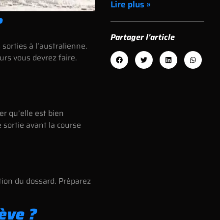
Lire plus »
?
Partager l'article
 sorties à l’australienne.
ours vous devrez faire.
er qu’elle est bien
e sortie avant la course
ation du dossard. Préparez
nève ?