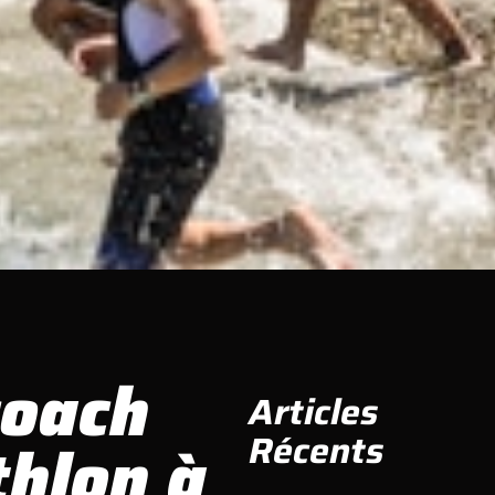
coach
Articles
Récents
thlon à