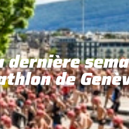
la dernière sema
athlon de Genèv