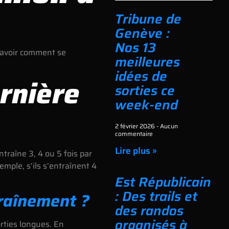
Tribune de
Genève :
Nos 13
 savoir comment se
meilleures
idées de
ernière
sorties ce
week-end
2 février 2026
Aucun
commentaire
Lire plus »
traîne 3, 4 ou 5 fois par
mple, s’ils s’entraînent 4
Est Républicain
: Des trails et
traînement ?
des randos
organisés à
orties longues. En