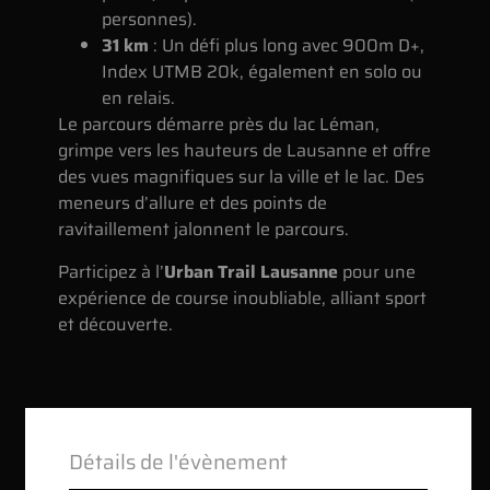
personnes).
31 km
: Un défi plus long avec 900m D+,
Index UTMB 20k, également en solo ou
en relais.
Le parcours démarre près du lac Léman,
grimpe vers les hauteurs de Lausanne et offre
des vues magnifiques sur la ville et le lac. Des
meneurs d’allure et des points de
ravitaillement jalonnent le parcours.
Participez à l’
Urban Trail Lausanne
pour une
expérience de course inoubliable, alliant sport
et découverte.
Détails de l'évènement