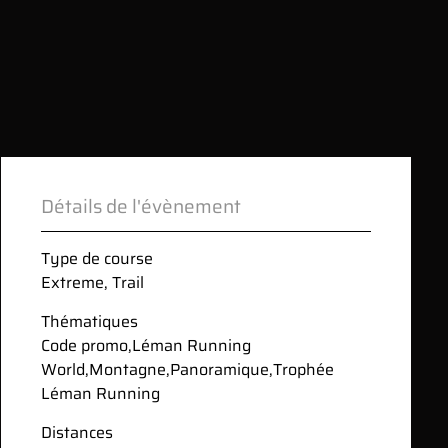
Détails de l'évènement
Type de course
Extreme
,
Trail
Thématiques
Code promo
,
Léman Running
World
,
Montagne
,
Panoramique
,
Trophée
Léman Running
Distances