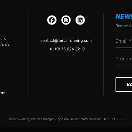
NEW
Restez i
ndro
contact@lemanrunning.com
ers de
+41 (0) 76 824 32 12
V
ent
Léman Running est une marque déposée. Tous droits réservés. © 2019-2026