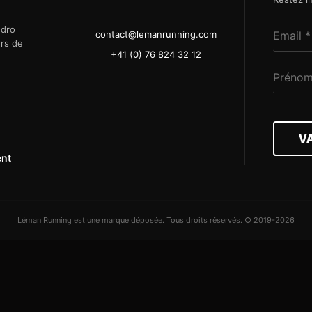
ndro
contact@lemanrunning.com
ers de
+41 (0) 76 824 32 12
V
ent
Léman Running est une marque déposée. Tous droits réservés. © 2019-2026