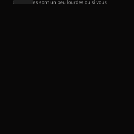
chaussures sont un peu lourdes ou si vous
courez plus vite que prévu. Le plus grand risque
est l’inactivité, alors lancez-vous et bienvenue
dans la grande famille du running !
Articles Récents
Tribune de Genève : Nos 13 meilleures
idées de sorties ce week-end
2 février 2026
Aucun commentaire
Lire plus »
Est Républicain : Des trails et des
randos organisés à destination des