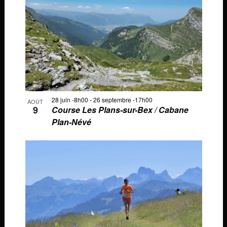
vu
naviga
des
É
de
événements
vues
en
Évène
mode
photo
28 juin -8h00
-
26 septembre -17h00
AOÛT
9
Course Les Plans-sur-Bex / Cabane
Plan-Névé