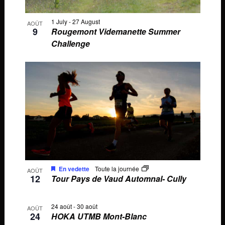
1 July
-
27 August
AOÛT
9
Rougemont Videmanette Summer
Challenge
En vedette
Toute la journée
AOÛT
12
Tour Pays de Vaud Automnal- Cully
24 août
-
30 août
AOÛT
24
HOKA UTMB Mont-Blanc