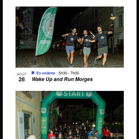
En vedette
5h30
-
7h00
AOÛT
28
Wake Up and Run Morges