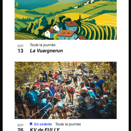
Toute la journée
SEP
13
La Vuargnerun
En vedette
Toute la journée
SEP
26
KV de FULLY