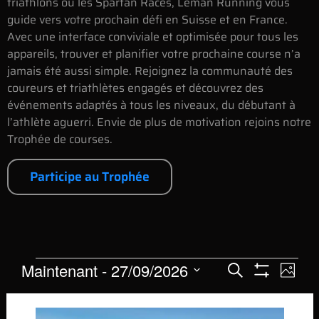
triathlons ou les Spartan Races, Léman Running vous
guide vers votre prochain défi en Suisse et en France.
Avec une interface conviviale et optimisée pour tous les
appareils, trouver et planifier votre prochaine course n’a
jamais été aussi simple. Rejoignez la communauté des
coureurs et triathlètes engagés et découvrez des
événements adaptés à tous les niveaux, du débutant à
l’athlète aguerri. Envie de plus de motivation rejoins notre
Trophée de courses.
Participe au Trophée
Recher
Na
Maintenant
 - 
27/09/2026
Recherche
Photo
Montrer Les Fil
Sélectionnez
de
et
Liste
la
date.