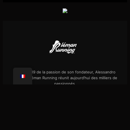
Né en 2019 de la passion de son fondateur, Alessandro
Palmieri, Léman Running réunit aujourd’hui des milliers de
passionnés.
Évènements
Notre histoire
Randos célibataires
Boutique
Presse
FAQ
Confidentialité
Coaching