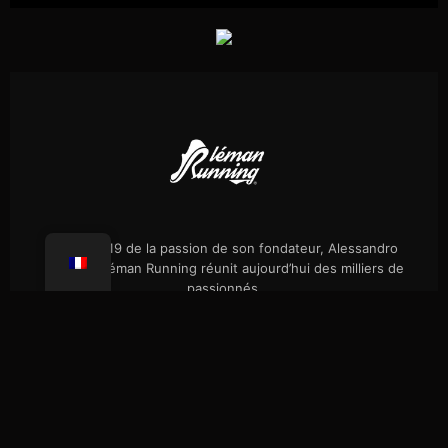
Né en 2019 de la passion de son fondateur, Alessandro
Palmieri, Léman Running réunit aujourd’hui des milliers de
passionnés.
Évènements
Notre histoire
Randos célibataires
Boutique
Presse
FAQ
Confidentialité
Coaching