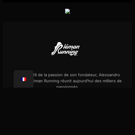
Né en 2019 de la passion de son fondateur, Alessandro
Palmieri, Léman Running réunit aujourd’hui des milliers de
passionnés.
Évènements
Notre histoire
Randos célibataires
Boutique
Presse
FAQ
Confidentialité
Coaching