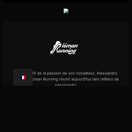
Né en 2019 de la passion de son fondateur, Alessandro
Palmieri, Léman Running réunit aujourd’hui des milliers de
passionnés.
Évènements
Notre histoire
Randos célibataires
Boutique
Presse
FAQ
Confidentialité
Coaching