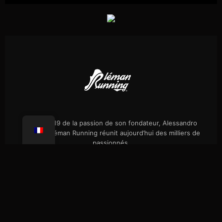
Né en 2019 de la passion de son fondateur, Alessandro
Palmieri, Léman Running réunit aujourd’hui des milliers de
passionnés.
Évènements
Notre histoire
Randos célibataires
Boutique
Presse
FAQ
Confidentialité
Coaching