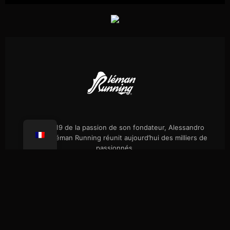
Né en 2019 de la passion de son fondateur, Alessandro
Palmieri, Léman Running réunit aujourd’hui des milliers de
passionnés.
Évènements
Notre histoire
Randos célibataires
Boutique
Presse
FAQ
Confidentialité
Coaching