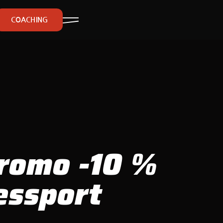
COACHING
romo -10 %
essport